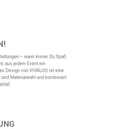
N!
staltungen – wann immer Du Spaß
Dir, aus jedem Event ein
as Design von VIVALOO ist eine
t und Materialwahl und kombiniert
lität.
UNG