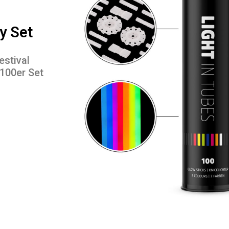
y Set
estival
 100er Set